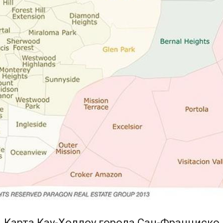
Карта Кау-Холлоу города Сан-Франциско