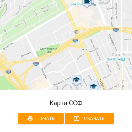
Карта ССФ
print
system_update_alt
ПЕЧАТЬ
СКАЧАТЬ