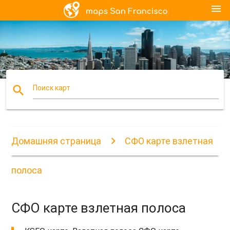
menu
search
Поиск карт
Домашняя страница
СФО карте взлетная
полоса
СФО карте взлетная полоса