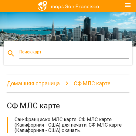
menu
search
Поиск карт
Домашняя страница
СФ МЛС карте
СФ МЛС карте
Сан-Франциско МЛС карте. СФ МЛС карте
(Калифорния - США) для печати. СФ МЛС карте
(Калифорния - США) скачать.