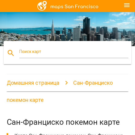
menu
search
Поиск карт
Домашняя страница
Сан-Франциско
покемон карте
Сан-Франциско покемон карте