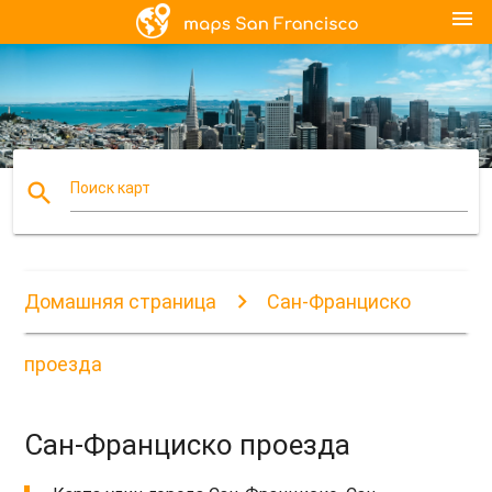
menu
search
Поиск карт
Домашняя страница
Сан-Франциско
проезда
Сан-Франциско проезда