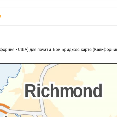
е
орния - США) для печати. Бэй Бриджес карте (Калифорния