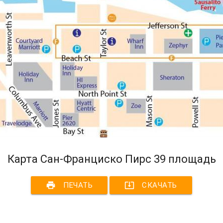
Карта Сан-Франциско Пирс 39 площадь
print
system_update_alt
ПЕЧАТЬ
СКАЧАТЬ