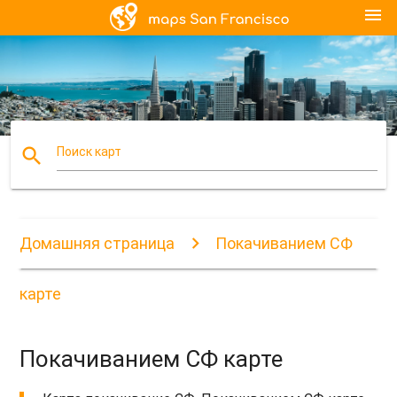
menu
search
Поиск карт
Домашняя страница
Покачиванием СФ
карте
Покачиванием СФ карте