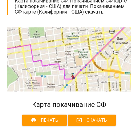
Карта покачивание СФ. Покачиванием СФ карте
(Калифорния - США) для печати. Покачиванием
СФ карте (Калифорния - США) скачать.
Карта покачивание СФ
print
system_update_alt
ПЕЧАТЬ
СКАЧАТЬ