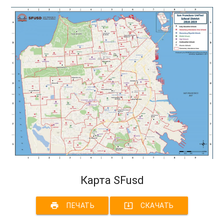
Карта SFusd
print
system_update_alt
ПЕЧАТЬ
СКАЧАТЬ