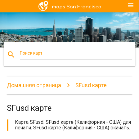
menu
search
Поиск карт
Домашняя страница
SFusd карте
SFusd карте
Карта SFusd. SFusd карте (Калифорния - США) для
печати. SFusd карте (Калифорния - США) скачать.